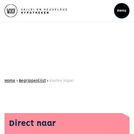
menu
Home
›
Begrippenlijst
›
Kosten koper
Direct naar