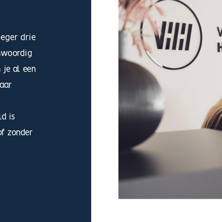
oeger drie
enwoordig
 je al een
jaar
d is
of zonder