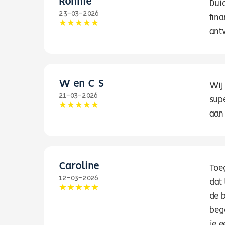
Ronnie
Dui
23-03-2026
fin
ant
W en C S
Wij
21-03-2026
supe
aan 
Caroline
Toe
12-03-2026
dat
de 
bege
je 