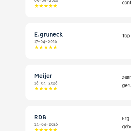
05-05-2026
con
E.gruneck
Top
17-04-2026
Meijer
zee
16-04-2026
ger
RDB
Erg
14-04-2026
geb