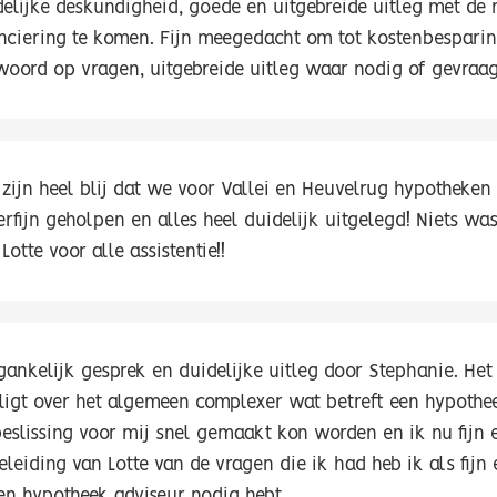
delijke deskundigheid, goede en uitgebreide uitleg met de
anciering te komen. Fijn meegedacht om tot kostenbesparin
woord op vragen, uitgebreide uitleg waar nodig of gevraagd
 zijn heel blij dat we voor Vallei en Heuvelrug hypotheke
rfijn geholpen en alles heel duidelijk uitgelegd! Niets wa
Lotte voor alle assistentie!!
gankelijk gesprek en duidelijke uitleg door Stephanie. Het
 ligt over het algemeen complexer wat betreft een hypothe
beslissing voor mij snel gemaakt kon worden en ik nu fij
leiding van Lotte van de vragen die ik had heb ik als fijn 
een hypotheek adviseur nodig hebt