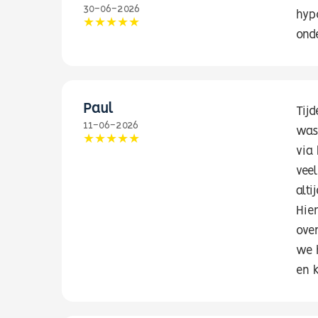
30-06-2026
hypo
ond
Paul
Tij
11-06-2026
was
via
vee
alti
Hie
ove
we h
en 