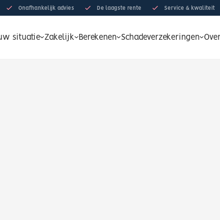
Onafhankelijk advies
De laagste rente
Service & kwaliteit
uw situatie
Zakelijk
Berekenen
Schadeverzekeringen
Ove