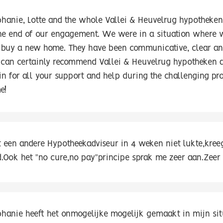
phanie, Lotte and the whole Vallei & Heuvelrug hypotheken
the end of our engagement. We were in a situation where w
 buy a new home. They have been communicative, clear and 
can certainly recommend Vallei & Heuvelrug hypotheken as
in for all your support and help during the challenging pr
e!
 een andere Hypotheekadviseur in 4 weken niet lukte,kre
d.Ook het "no cure,no pay"principe sprak me zeer aan.Zeer 
phanie heeft het onmogelijke mogelijk gemaakt in mijn situ