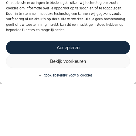
Om de beste ervaringen te bieden, gebruiken wij technologieën zoals
contact op voor een vrijblijvend kennismakingsgesprek.
cookies om informatie over je apparaat op te slaan en/of te raadplegen.
Door in te stemmen met deze technologieën kunnen wij gegevens zoals
surfgedrag of unieke ID's op deze site verwerken. Als je geen toestemming
Whatsapp ons
geeft of uw toestemming intrekt, kan dit een nadelige invloed hebben op
bepaalde functies en mogelijkheden.
Neem contact op
Accepteren
Bekijk voorkeuren
Cookiebeleid
Privacy & cookies
© 2026 Vallei en Heuvelrug hypotheken |
Privacybeleid
|
Cookiebeleid
| Realisatie door
Zeker Zichtbaar