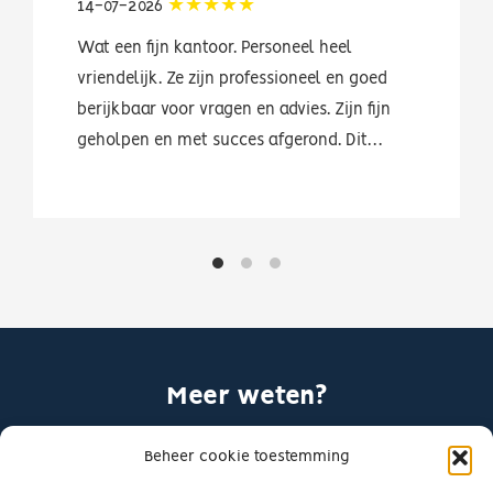
14-07-2026
Wat een fijn kantoor. Personeel heel
vriendelijk. Ze zijn professioneel en goed
berijkbaar voor vragen en advies. Zijn fijn
geholpen en met succes afgerond. Dit
bedrijf is een aanrader.
Meer weten?
Wil jij meer weten over hypotheken in het algemeen en
Beheer cookie toestemming
verkennen wat jouw mogelijkheden zijn? Neem dan nu