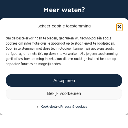
Meer weten?
Wil jij meer weten over hypotheken in het algemeen en
Beheer cookie toestemming
verkennen wat jouw mogelijkheden zijn? Neem dan nu
Om de beste ervaringen te bieden, gebruiken wij technologieën zoals
contact op voor een vrijblijvend kennismakingsgesprek.
cookies om informatie over je apparaat op te slaan en/of te raadplegen.
Door in te stemmen met deze technologieën kunnen wij gegevens zoals
surfgedrag of unieke ID's op deze site verwerken. Als je geen toestemming
Whatsapp ons
geeft of uw toestemming intrekt, kan dit een nadelige invloed hebben op
bepaalde functies en mogelijkheden.
Neem contact op
Accepteren
Bekijk voorkeuren
Cookiebeleid
Privacy & cookies