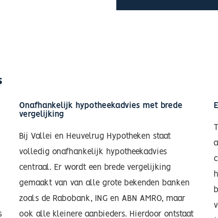
s
Onafhankelijk hypotheekadvies met brede
E
vergelijking
T
Bij Vallei en Heuvelrug Hypotheken staat
a
volledig onafhankelijk hypotheekadvies
c
centraal. Er wordt een brede vergelijking
h
gemaakt van van alle grote bekenden banken
b
zoals de Rabobank, ING en ABN AMRO, maar
v
s
ook alle kleinere aanbieders.
Hierdoor ontstaat