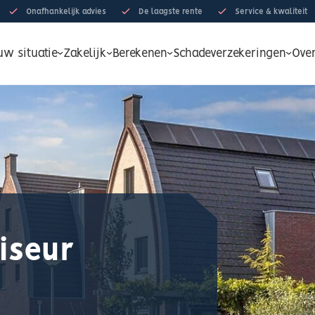
Onafhankelijk advies
De laagste rente
Service & kwaliteit
uw situatie
Zakelijk
Berekenen
Schadeverzekeringen
Ove
iseur