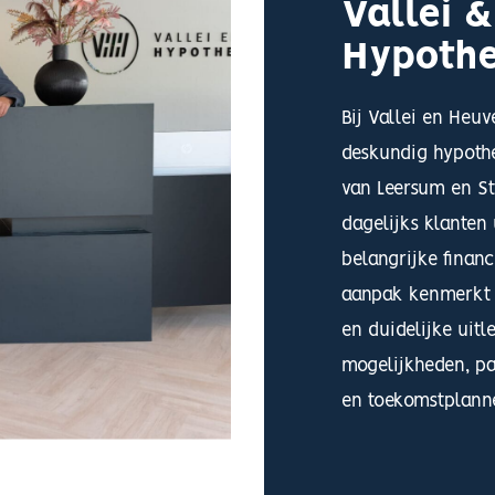
Vallei 
Hypoth
Bij Vallei en Heu
deskundig hypothe
van Leersum en S
dagelijks klanten
belangrijke finan
aanpak kenmerkt z
en duidelijke uitl
mogelijkheden, pa
en toekomstplanne