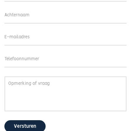
Achternaam
E-
mailadres
Telefoonnummer
Opmerking
of
vraag
Versturen