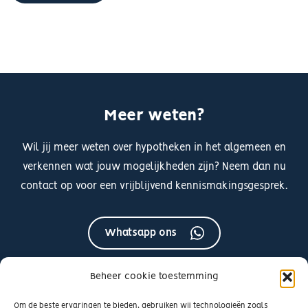
Meer weten?
Wil jij meer weten over hypotheken in het algemeen en
verkennen wat jouw mogelijkheden zijn? Neem dan nu
contact op voor een vrijblijvend kennismakingsgesprek.
Whatsapp ons
Beheer cookie toestemming
Neem contact op
Om de beste ervaringen te bieden, gebruiken wij technologieën zoals