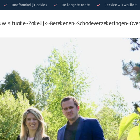
Onafhankelijk advies
De laagste rente
Service & kwaliteit
uw situatie
Zakelijk
Berekenen
Schadeverzekeringen
Ove