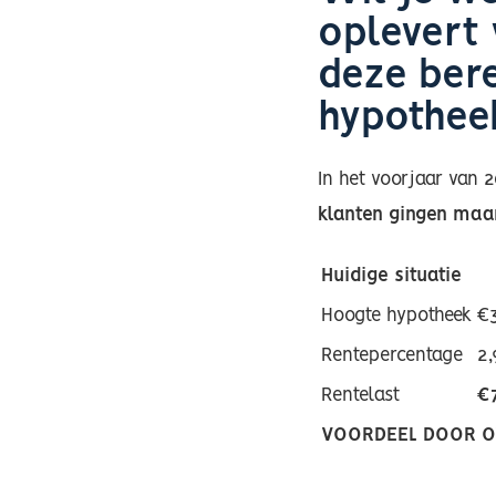
oplevert 
deze ber
hypothe
In het voorjaar van 
klanten gingen maar
Huidige situatie
Hoogte hypotheek
€3
Rentepercentage
2
Rentelast
€
VOORDEEL DOOR OV