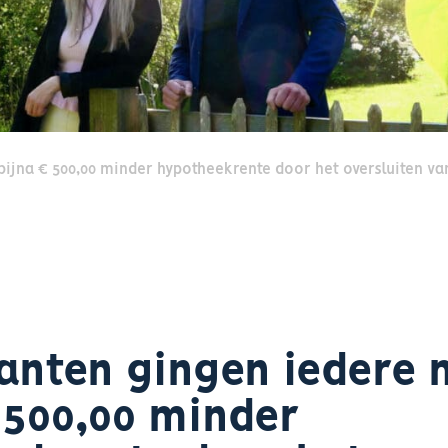
ijna € 500,00 minder hypotheekrente door het oversluiten va
anten gingen iedere
 500,00 minder