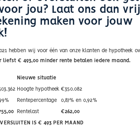
voor jou? Laat ons dan vri
ekening maken voor jouw
ek!
2021 hebben wij voor één van onze klanten de hypotheek o
 liefst € 493,00 minder rente betalen iedere maand.
Nieuwe situatie
03.362
Hoogte hypotheek
€350.082
,99%
Rentepercentage
0,87% en 0,92%
755,00
Rentelast
€262,00
ERSLUITEN IS € 493 PER MAAND