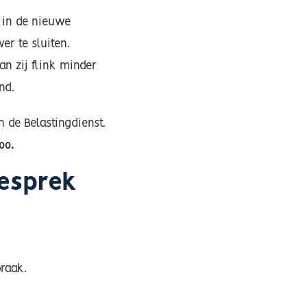
 in de nieuwe
r te sluiten.
n zij flink minder
nd.
 de Belastingdienst.
00.
gesprek
raak.