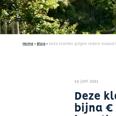
Home
›
Blog
›
Deze klanten gingen iedere maand b
14 juni 2021
Deze kl
bijna €