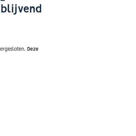
jblijvend
vergesloten.
Deze