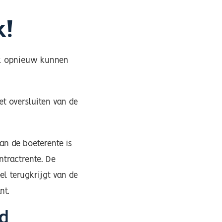
k!
eek opnieuw kunnen
et oversluiten van de
van de boeterente is
ntractrente. De
el terugkrijgt van de
nt.
ld