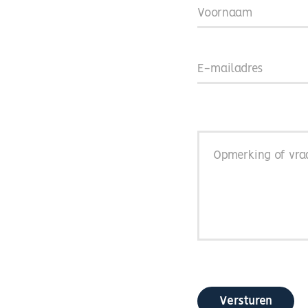
E-
mailadres
Opmerking
of
vraag
Versturen